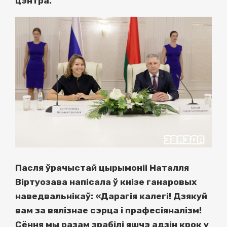
цэнтра.
Пасля ўрачыстай цырымоніі Наталля
Віртуозава напісала ў кнізе ганаровых
наведвальнікаў: «Дарагія калегі! Дзякуй
вам за вялізнае сэрца і прафесіяналізм!
Сёння мы разам зрабілі яшчэ адзін крок у