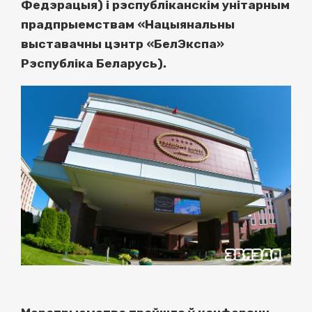
Федэрацыя) і рэспубліканскім унітарным
прадпрыемствам «Нацыянальны
выставачны цэнтр «БелЭкспа»
Рэспубліка Беларусь).