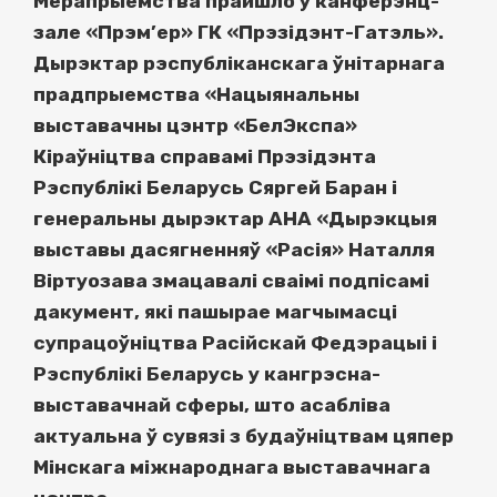
Мерапрыемства прайшло ў канферэнц-
зале «Прэм’ер» ГК «Прэзідэнт-Гатэль».
Дырэктар рэспубліканскага ўнітарнага
прадпрыемства «Нацыянальны
выставачны цэнтр «БелЭкспа»
Кіраўніцтва справамі Прэзідэнта
Рэспублікі Беларусь Сяргей Баран і
генеральны дырэктар АНА «Дырэкцыя
выставы дасягненняў «Расія» Наталля
Віртуозава змацавалі сваімі подпісамі
дакумент, які пашырае магчымасці
супрацоўніцтва Расійскай Федэрацыі і
Рэспублікі Беларусь у кангрэсна-
выставачнай сферы, што асабліва
актуальна ў сувязі з будаўніцтвам цяпер
Мінскага міжнароднага выставачнага