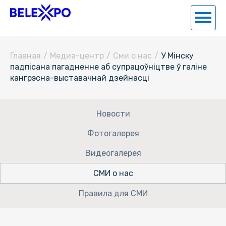
Главная
/
Медиа-центр
/
Сми о нас
/
У Мінску
падпісана пагадненне аб супрацоўніцтве ў галіне
кангрэсна-выставачнай дзейнасці
Новости
Фотогалерея
Видеогалерея
СМИ о нас
Правила для СМИ