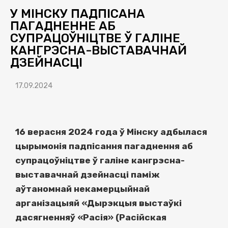
У МІНСКУ ПАДПІСАНА
ПАГАДНЕННЕ АБ
СУПРАЦОЎНІЦТВЕ Ў ГАЛІНЕ
КАНГРЭСНА-ВЫСТАВАЧНАЙ
ДЗЕЙНАСЦІ
17.09.2024
16 верасня 2024 года ў Мінску адбылася
цырымонія падпісання пагаднення аб
супрацоўніцтве ў галіне кангрэсна-
выставачнай дзейнасці паміж
аўтаномнай некамерцыйнай
арганізацыяй «Дырэкцыя выстаўкі
дасягненняў «Расія» (Расійская