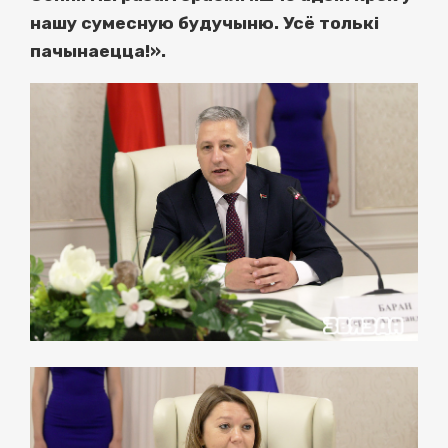
нашу сумесную будучыню. Усё толькі
пачынаецца!».