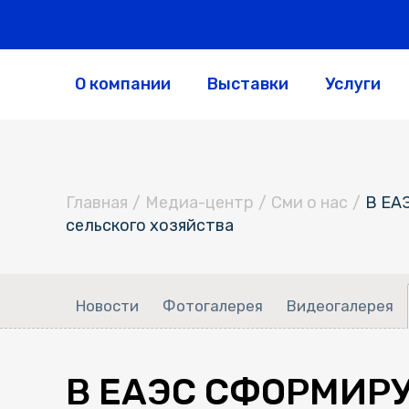
О компании
Выставки
Услуги
Главная
/
Медиа-центр
/
Сми о нас
/
В ЕА
сельского хозяйства
Новости
Фотогалерея
Видеогалерея
В ЕАЭС СФОРМИР