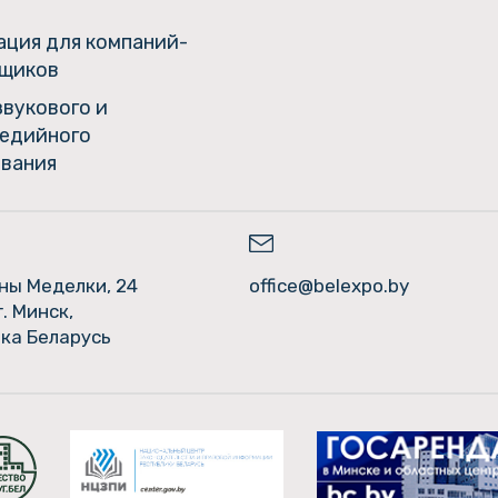
ция для компаний-
щиков
звукового и
едийного
вания
ины Меделки, 24
office@belexpo.by
г. Минск,
ка Беларусь