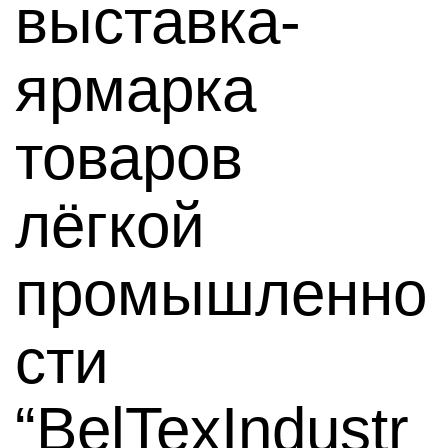
выставка-
ярмарка
товаров
лёгкой
промышленно
сти
“BelTexIndustr