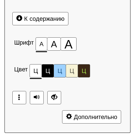
К содержанию
А
Шрифт
А
А
Цвет
Ц
Ц
Ц
Ц
Ц
Дополнительно