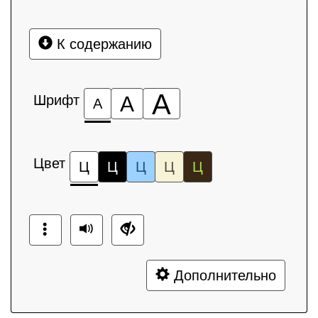
К содержанию
А
Шрифт
А
А
Цвет
Ц
Ц
Ц
Ц
Ц
Дополнительно