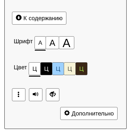
К содержанию
А
Шрифт
А
А
Цвет
Ц
Ц
Ц
Ц
Ц
Дополнительно