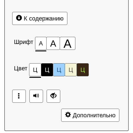
К содержанию
А
Шрифт
А
А
Цвет
Ц
Ц
Ц
Ц
Ц
Дополнительно