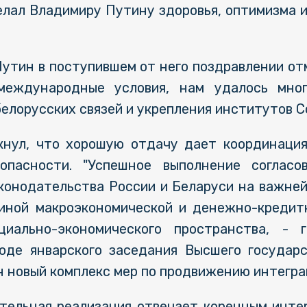
лал Владимиру Путину здоровья, оптимизма и
утин в поступившем от него поздравлении отм
международные условия, нам удалось мног
елорусских связей и укрепления институтов С
кнул, что хорошую отдачу дает координация
опасности. "Успешное выполнение соглас
конодательства России и Беларуси на важней
иной макроэкономической и денежно-кредит
иально-экономического пространства, - 
ходе январского заседания Высшего государ
 новый комплекс мер по продвижению интегра
ательная реализация отвечает коренным инте