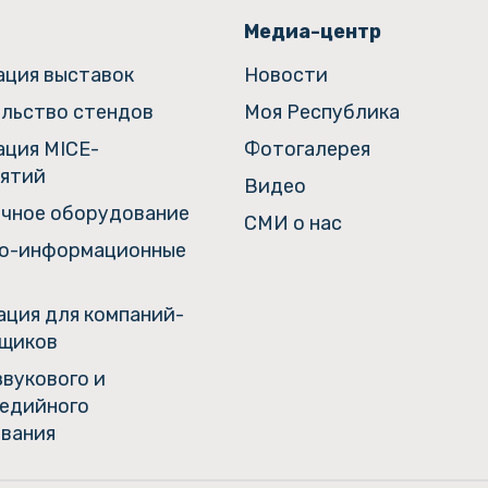
Медиа-центр
ация выставок
Новости
льство стендов
Моя Республика
ация MICE-
Фотогалерея
ятий
Видео
чное оборудование
СМИ о нас
о-информационные
ция для компаний-
щиков
звукового и
едийного
вания