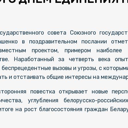
сударственного совета Союзного государст
шенко в поздравительном послании отмет
овместным проектом, примером наиболее 
тве. Наработанный за четверть века опы
 беспрецедентные вызовы и угрозы, с которым
ть и отстаивать общие интересы на междунар
сторонняя повестка открывает новые персп
ичества, углубления белорусско-российски
тоге на рост благосостояния граждан Белару