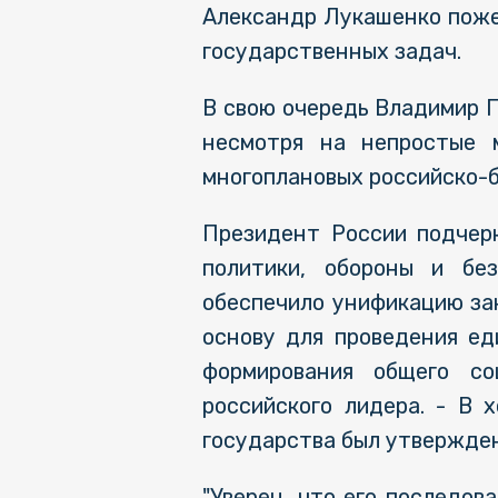
Александр Лукашенко поже
государственных задач.
В свою очередь Владимир П
несмотря на непростые 
многоплановых российско-б
Президент России подчер
политики, обороны и без
обеспечило унификацию за
основу для проведения ед
формирования общего соц
российского лидера. - В 
государства был утвержден
"Уверен, что его последов