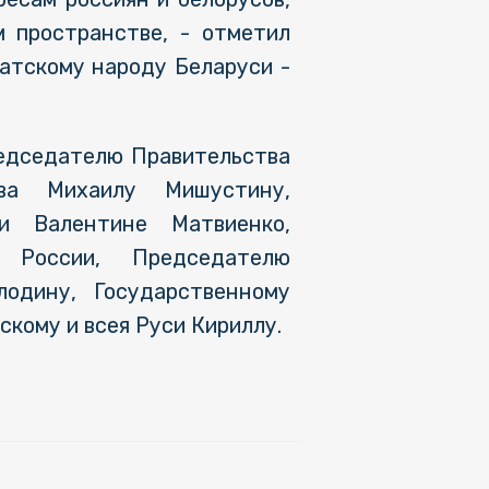
м пространстве, - отметил
ратскому народу Беларуси -
редседателю Правительства
ва Михаилу Мишустину,
и Валентине Матвиенко,
 России, Председателю
одину, Государственному
кому и всея Руси Кириллу.