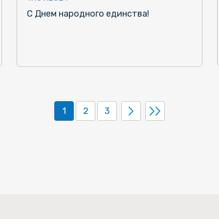
С Днем народного единства!
1
2
3