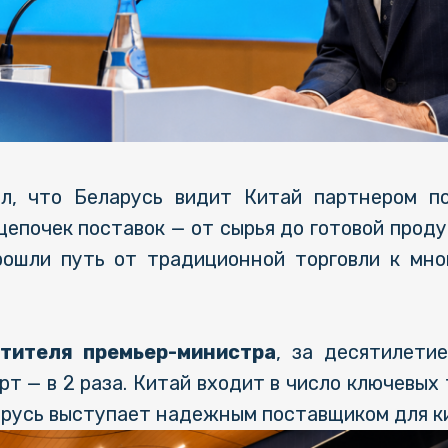
, что Беларусь видит Китай партнером п
епочек поставок — от сырья до готовой продук
рошли путь от традиционной торговли к мно
стителя премьер-министра
, за десятилети
орт — в 2 раза. Китай входит в число ключевы
арусь выступает надежным поставщиком для ки