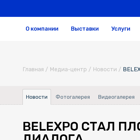
О компании
Выставки
Услуги
Главная
/
Медиа-центр
/
Новости
/
BELEX
Новости
Фотогалерея
Видеогалерея
BELEXPO СТАЛ П
ДИАЛОГА