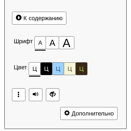
К содержанию
А
Шрифт
А
А
Цвет
Ц
Ц
Ц
Ц
Ц
Дополнительно