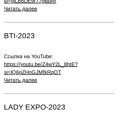
si=giLB6DE9r77gBbRr
Читать далее
BTI-2023
Ссылка на YouTube:
https://youtu.be/Z4wY2L_8htE?
si=lQ6gZHnGJMfkRqOT
Читать далее
LADY EXPO-2023