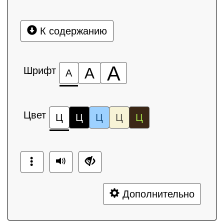
К содержанию
А
Шрифт
А
А
Цвет
Ц
Ц
Ц
Ц
Ц
Дополнительно