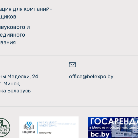
ция для компаний-
щиков
звукового и
едийного
вания
ины Меделки, 24
office@belexpo.by
г. Минск,
ка Беларусь