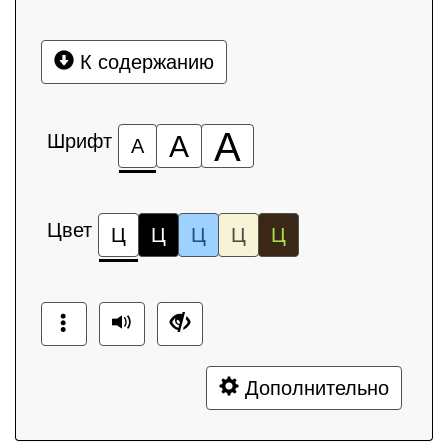
К содержанию
А
Шрифт
А
А
Цвет
Ц
Ц
Ц
Ц
Ц
Дополнительно