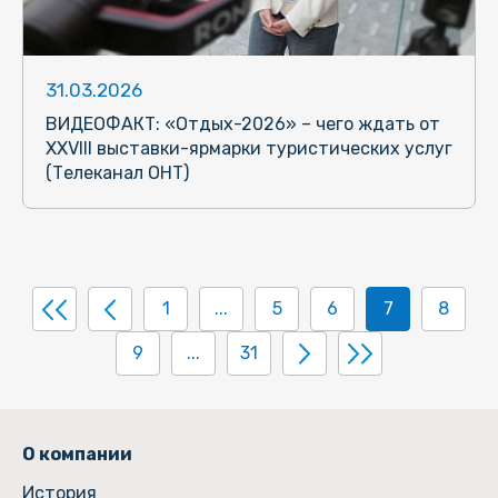
31.03.2026
ВИДЕОФАКТ: «Отдых-2026» – чего ждать от
ХХVIII выставки-ярмарки туристических услуг
(Телеканал ОНТ)
1
...
5
6
7
8
9
...
31
О компании
История