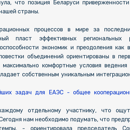
нула, что позиция Беларуси приверженност
нашей страны.
грационных процессов в мире за последни
ьный пласт эффективных региональных
оспособности экономик и преодоления как 
 повестки объединений ориентированы в пер
и максимально комфортные условия ведения 
бладает собственным уникальным интеграци
йших задач для ЕАЭС - общее кооперацион
каждому отдельному участнику, что ощут
. Сегодня нам необходимо подумать, что предп
темпы, - ориентировала председатель Со