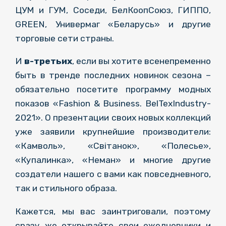
ЦУМ и ГУМ, Соседи, БелКоопСоюз, ГИППО,
GREEN, Универмаг «Беларусь» и другие
торговые сети страны.
И
в-третьих
, если вы хотите всенепременно
быть в тренде последних новинок сезона –
обязательно посетите программу модных
показов «Fashion & Business. BelTexIndustry-
2021». О презентации своих новых коллекций
уже заявили крупнейшие производители:
«Камволь», «Свiтанок», «Полесье»,
«Купалинка», «Неман» и многие другие
создатели нашего с вами как повседневного,
так и стильного образа.
Кажется, мы вас заинтриговали, поэтому
сразу же открывайте свои ежедневники и