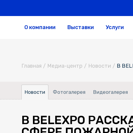
О компании
Выставки
Услуги
Главная
/
Медиа-центр
/
Новости
/
В BEL
Новости
Фотогалерея
Видеогалерея
В BELEXPO РАСС
СФЕРЕ ПОЖАРНОЙ