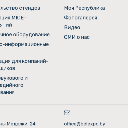
льство стендов
Моя Республика
ация MICE-
Фотогалерея
ятий
Видео
чное оборудование
СМИ о нас
о-информационные
ция для компаний-
щиков
звукового и
едийного
вания
ины Меделки, 24
office@belexpo.by