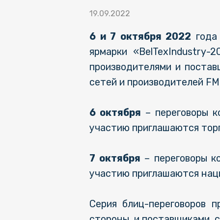
19.09.2022
6 и 7 октября 2022
года 
ярмарки «BelTexIndustry-
производителями и постав
сетей и производителей FM
6 октября
– переговоры к
участию приглашаются торг
7 октября
– переговоры к
участию приглашаются наци
Серия блиц-переговоров п
стороны, и поставщиками, с