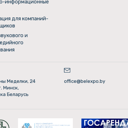
о-информационные
ция для компаний-
щиков
звукового и
едийного
вания
ины Меделки, 24
office@belexpo.by
г. Минск,
ка Беларусь