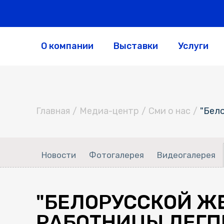
О компании
Выставки
Услуги
Главная
/
Медиа-центр
/
Сми о нас
/
"Бел
Новости
Фотогалерея
Видеогалерея
"БЕЛОРУССКОЙ Ж
РАБОТНИЦЫ ЛЕГПР