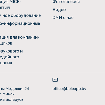
ация MICE-
Фотогалерея
ятий
Видео
чное оборудование
СМИ о нас
о-информационные
ция для компаний-
щиков
звукового и
едийного
вания
ины Меделки, 24
office@belexpo.by
г. Минск,
ка Беларусь