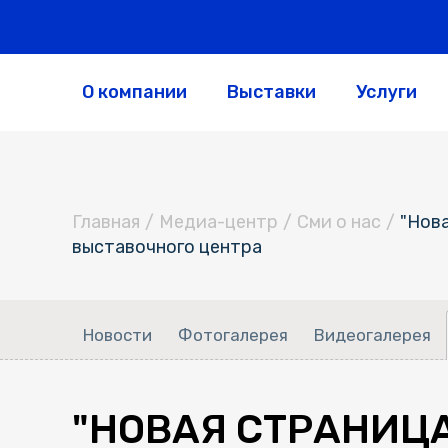
О компании
Выставки
Услуги
Главная
/
Медиа-центр
/
Сми о нас
/
"Нов
выставочного центра
Новости
Фотогалерея
Видеогалерея
"НОВАЯ СТРАНИЦА