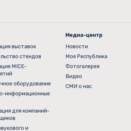
Медиа-центр
ация выставок
Новости
льство стендов
Моя Республика
ация MICE-
Фотогалерея
ятий
Видео
чное оборудование
СМИ о нас
о-информационные
ция для компаний-
щиков
звукового и