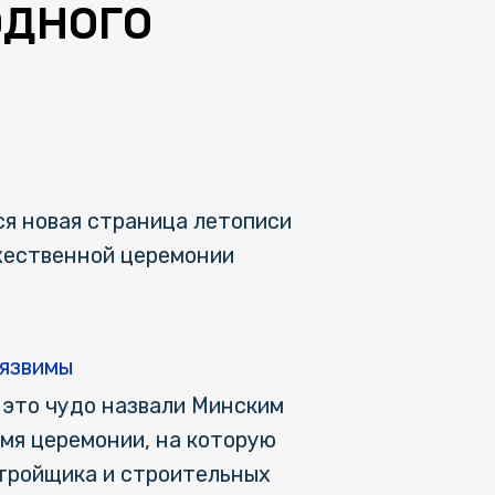
ОДНОГО
я новая страница летописи
ржественной церемонии
уязвимы
 это чудо назвали Минским
емя церемонии, на которую
тройщика и строительных