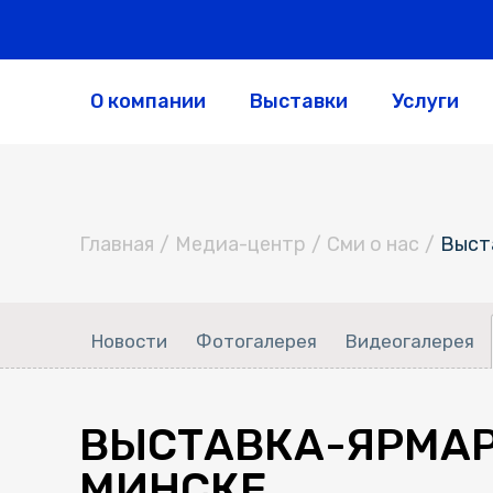
О компании
Выставки
Услуги
Главная
/
Медиа-центр
/
Сми о нас
/
Выст
Новости
Фотогалерея
Видеогалерея
ВЫСТАВКА-ЯРМАРК
МИНСКЕ