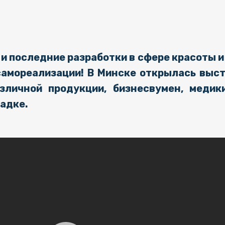
и последние разработки в сфере красоты и 
самореализации! В Минске открылась выст
азличной продукции, бизнесвумен, медик
щадке.