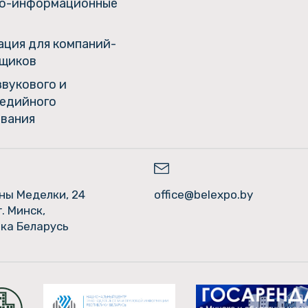
о-информационные
ция для компаний-
щиков
звукового и
едийного
вания
ины Меделки, 24
office@belexpo.by
г. Минск,
ка Беларусь