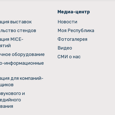
Медиа-центр
ация выставок
Новости
льство стендов
Моя Республика
ация MICE-
Фотогалерея
ятий
Видео
чное оборудование
СМИ о нас
о-информационные
ция для компаний-
щиков
звукового и
едийного
вания