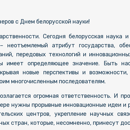
неров с Днем белорусской науки!
арственности. Сегодня белорусская наука и
– неотъемлемый атрибут государства, об
аний, передовых технологий и инновационны
ны имеет определяющее значение. Быть на
ткрывая новые перспективы и возможности,
воим многочисленным последователям.
возлагается огромная ответственность. И пр
фере нужны прорывные инновационные идеи и 
тельских центров, укрепление научных связ
ых стран, которые, несомненно, принесут дос