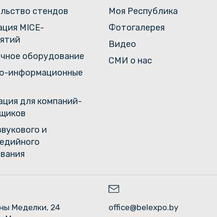
льство стендов
Моя Республика
ация MICE-
Фотогалерея
ятий
Видео
чное оборудование
СМИ о нас
о-информационные
ция для компаний-
щиков
звукового и
едийного
вания
ины Меделки, 24
office@belexpo.by